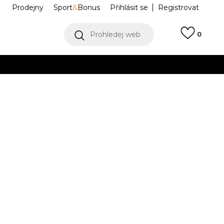
Prodejny
Sport
&
Bonus
Přihlásit se
Registrovat
Prohledej web
0
VÍCE
Collect)
VÍCE
Crew
IL5015
Informujte mě o slevách
robce:
379,00
Kč
40-
L
43-45
XL
46-
KXXL