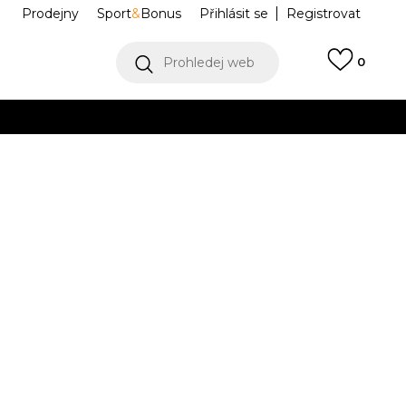
Prodejny
Sport
&
Bonus
Přihlásit se
Registrovat
Prohledej web
0
Collect)
VÍCE
WRIDER CREW
A545D24FLO-NVY
Í DOSTUPNÝ