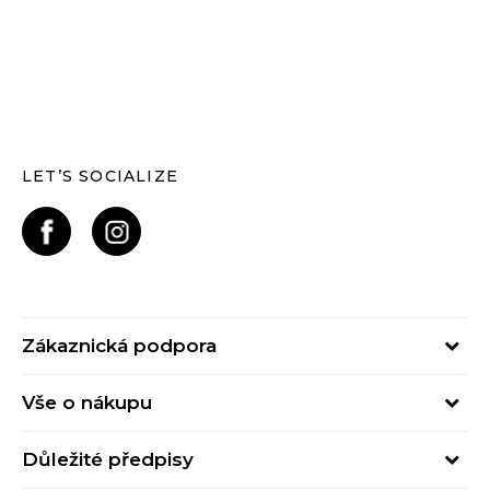
LET’S SOCIALIZE
Zákaznická podpora
Pondělí – Pátek
Vše o nákupu
od 09:00 do 17:00
Nejčastější dotazy
online@buzzsneakers.cz
Důležité předpisy
Stav objednávky
Kontakty