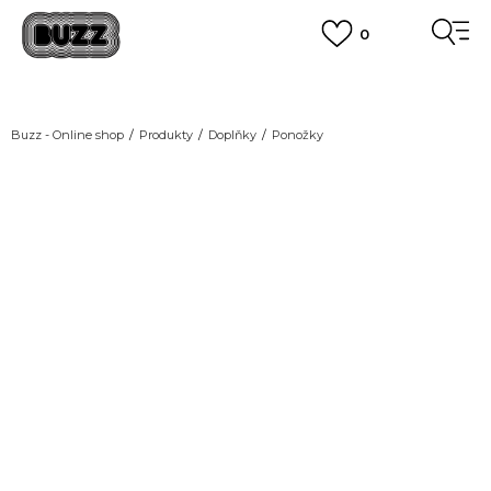
0
DOPRAVA ZDARMA
pro objednávky nad 2.500 Kč
(neplatí pro Click&Collect)
VÍCE
Buzz - Online shop
Produkty
Doplňky
Ponožky
NEW