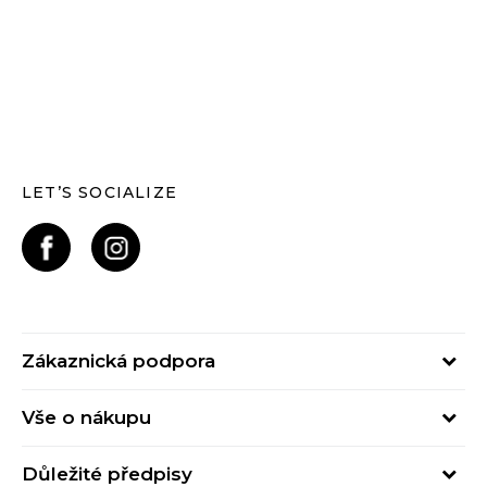
LET’S SOCIALIZE
Zákaznická podpora
Pondělí – Pátek
Vše o nákupu
od 09:00 do 17:00
Nejčastější dotazy
online@buzzsneakers.cz
Důležité předpisy