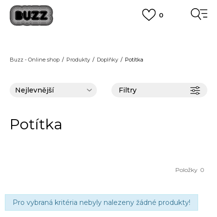
0
FINAL SALE AŽ -60 %
+ EXTRA SLEVA 10 % POUZE DO 9.8.
VÍCE
DOPRAVA ZDARMA
pro objednávky nad 2.500 Kč
(neplatí pro Click&Collect)
Buzz - Online shop
Produkty
Doplňky
Potítka
VÍCE
Filtry
Potítka
Položky
0
Pro vybraná kritéria nebyly nalezeny žádné produkty!