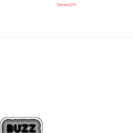
Sleva
40
%