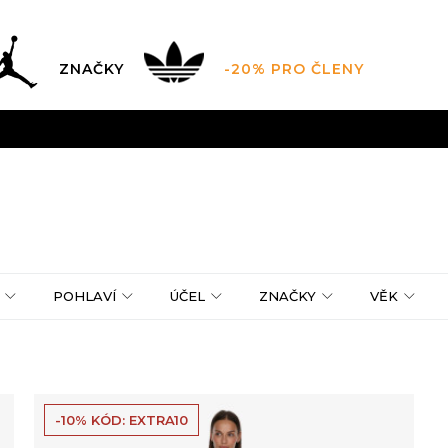
ZNAČKY
-20% PRO ČLENY
AL SALE AŽ -60 %
+ EXTRA SLEVA 10 % POUZE DO 9.8.
DARMA
pro objednávky nad 2.500 Kč
(neplatí pro Click&
POHLAVÍ
ÚČEL
ZNAČKY
VĚK
-10% KÓD: EXTRA10