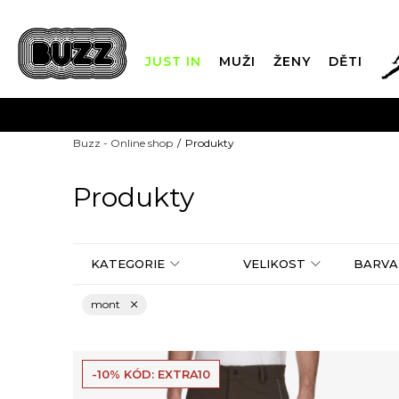
JUST IN
MUŽI
ŽENY
DĚTI
FIN
Buzz - Online shop
Produkty
DOPRAVA Z
Produkty
KATEGORIE
VELIKOST
BARVA
mont
-10% KÓD: EXTRA10