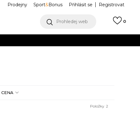
Prodejny
Sport
&
Bonus
Přihlásit se
Registrovat
Prohledej web
0
VÍCE
Collect)
VÍCE
CENA
Položky
2