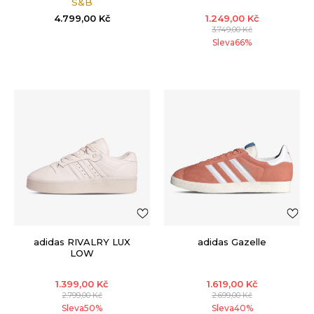
S&B
4.799,00
Kč
1.249,00
Kč
3.749,00
Kč
Sleva
66
%
adidas RIVALRY LUX
adidas Gazelle
LOW
1.399,00
Kč
1.619,00
Kč
2.799,00
Kč
2.699,00
Kč
Sleva
50
%
Sleva
40
%