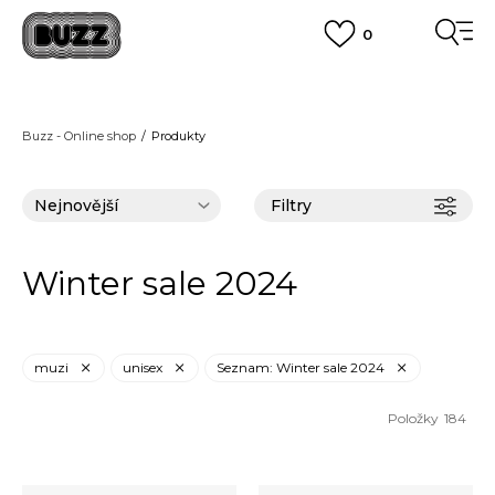
0
DOPRAVA ZDARMA
pro objednávky nad 2.500 Kč
(neplatí pro Click&Collect)
VÍCE
Buzz - Online shop
Produkty
Filtry
Winter sale 2024
muzi
unisex
Seznam: Winter sale 2024
Položky
184