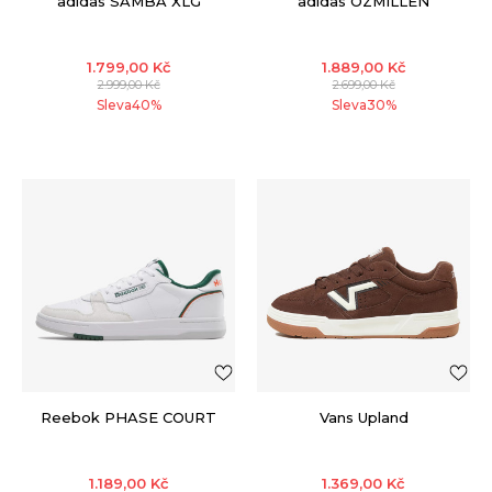
adidas SAMBA XLG
adidas OZMILLEN
1.799,00
Kč
1.889,00
Kč
2.999,00
Kč
2.699,00
Kč
Sleva
40
%
Sleva
30
%
Reebok PHASE COURT
Vans Upland
1.189,00
Kč
1.369,00
Kč