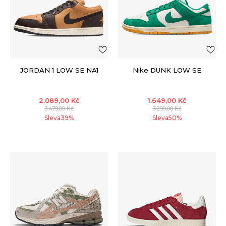
JORDAN 1 LOW SE NA1
Nike DUNK LOW SE
2.089,00
Kč
1.649,00
Kč
3.479,00
Kč
3.299,00
Kč
Sleva
39
%
Sleva
50
%