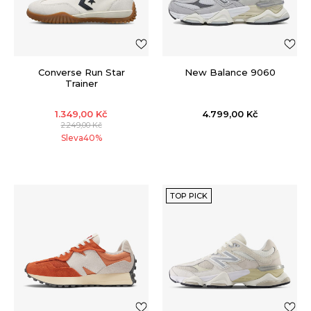
Converse Run Star
New Balance 9060
Trainer
1.349,00
Kč
4.799,00
Kč
2.249,00
Kč
Sleva
40
%
TOP PICK