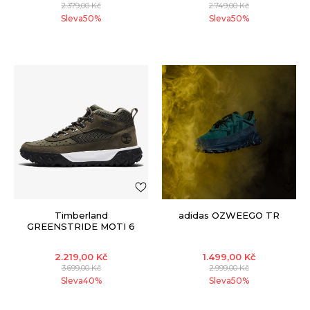
2.379,00
Kč
2.749,00
Kč
Sleva
50
%
Sleva
50
%
Timberland
adidas OZWEEGO TR
GREENSTRIDE MOTI 6
2.219,00
Kč
1.499,00
Kč
3.699,00
Kč
2.999,00
Kč
Sleva
40
%
Sleva
50
%