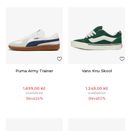
Puma Army Trainer
Vans Knu Skool
1.699,00
Kč
1.249,00
Kč
2.249,00
Kč
2.499,00
Kč
Sleva
24
%
Sleva
50
%