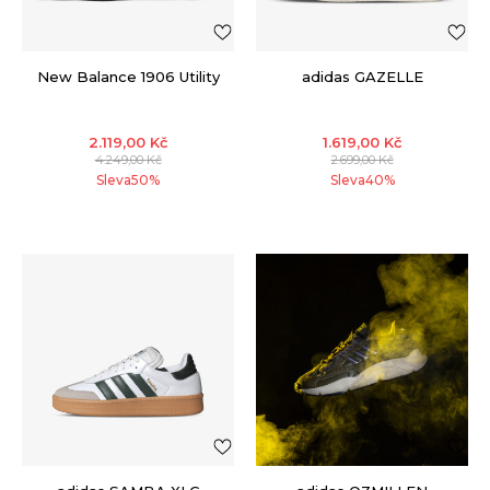
New Balance 1906 Utility
adidas GAZELLE
2.119,00
Kč
1.619,00
Kč
4.249,00
Kč
2.699,00
Kč
Sleva
50
%
Sleva
40
%