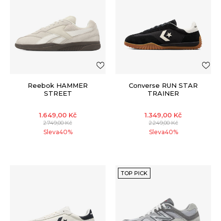
Reebok HAMMER
Converse RUN STAR
STREET
TRAINER
1.649,00
Kč
1.349,00
Kč
2.749,00
Kč
2.249,00
Kč
Sleva
40
%
Sleva
40
%
TOP PICK