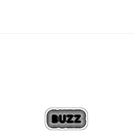
2.799,00
Kč
Sleva
20
%