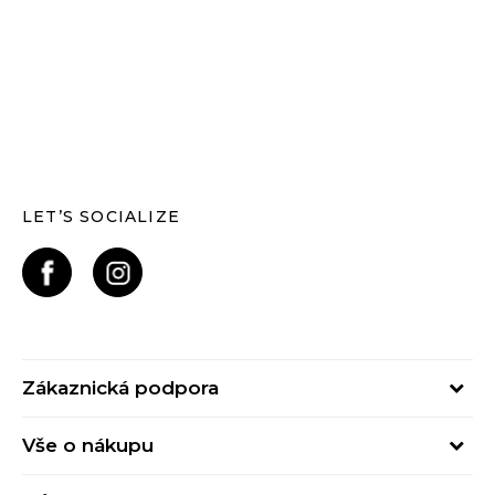
LET’S SOCIALIZE
Zákaznická podpora
Pondělí – Pátek
Vše o nákupu
od 09:00 do 17:00
Nejčastější dotazy
online@buzzsneakers.cz