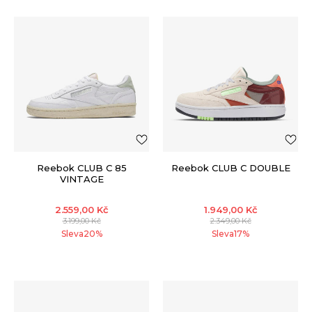
Reebok CLUB C 85
Reebok CLUB C DOUBLE
VINTAGE
2.559,00
Kč
1.949,00
Kč
3.199,00
Kč
2.349,00
Kč
Sleva
20
%
Sleva
17
%