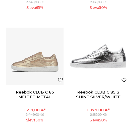
2.340,00
Kč
2.169,00
Kč
Sleva
65
%
Sleva
50
%
Reebok CLUB C 85
Reebok CLUB C 85 S
MELTED METAL
SHINE SILVER/WHITE
1.219,00
Kč
1.079,00
Kč
2.449,00
Kč
2.169,00
Kč
Sleva
50
%
Sleva
50
%