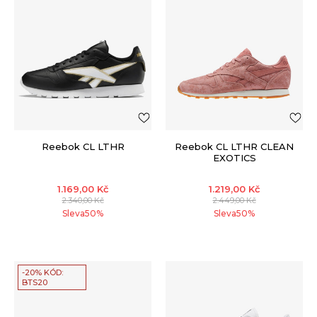
Reebok CL LTHR
Reebok CL LTHR CLEAN
EXOTICS
1.169,00
Kč
1.219,00
Kč
2.340,00
Kč
2.449,00
Kč
Sleva
50
%
Sleva
50
%
-20% KÓD:
BTS20