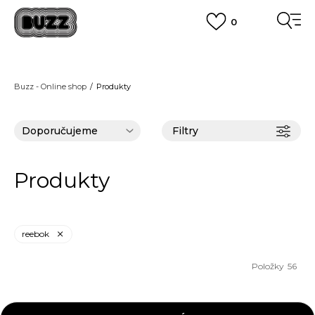
0
DOPRAVA ZDARMA
pro objednávky nad 2.500 Kč
(neplatí pro Click&Collect)
VÍCE
Buzz - Online shop
Produkty
Filtry
Produkty
reebok
Položky
56