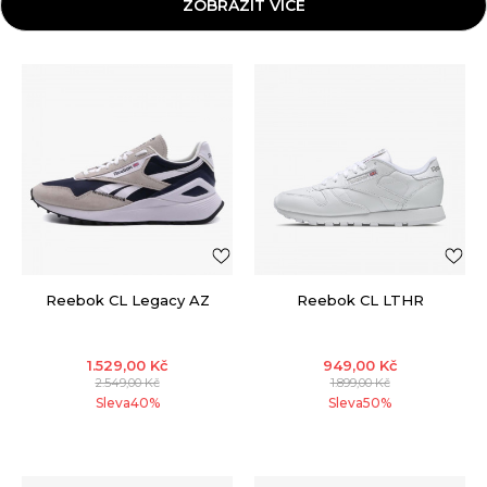
ZOBRAZIT VÍCE
Reebok CL Legacy AZ
Reebok CL LTHR
1.529,00
Kč
949,00
Kč
2.549,00
Kč
1.899,00
Kč
Sleva
40
%
Sleva
50
%