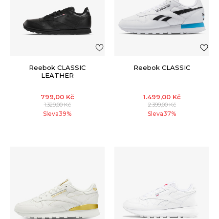
Reebok CLASSIC
Reebok CLASSIC
LEATHER
799,00
Kč
1.499,00
Kč
1.329,00
Kč
2.399,00
Kč
Sleva
39
%
Sleva
37
%