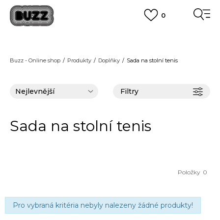
0
FINAL SALE AŽ -60 %
+ EXTRA SLEVA 10 % POUZE DO 9.8.
VÍCE
DOPRAVA ZDARMA
pro objednávky nad 2.500 Kč
(neplatí pro Click&Collect)
Buzz - Online shop
Produkty
Doplňky
Sada na stolní tenis
VÍCE
Filtry
Sada na stolní tenis
Položky
0
Pro vybraná kritéria nebyly nalezeny žádné produkty!