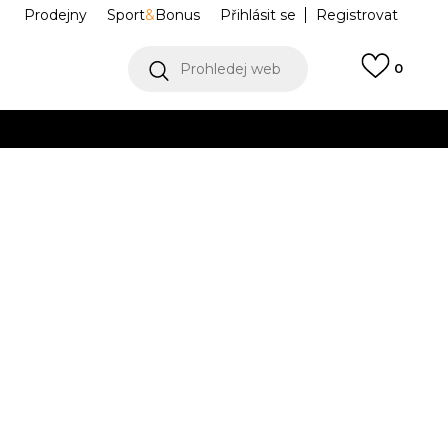
Prodejny
Sport
&
Bonus
Přihlásit se
Registrovat
Prohledej web
0
VÍCE
Collect)
VÍCE
RACKSUIT
HZ6613
Informujte mě o slevách
robce:
1.499,00
Kč
-6l.
122
6-
128
7-8l.
7l.