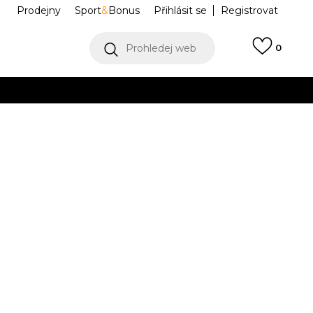
Prodejny
Sport
&
Bonus
Přihlásit se
Registrovat
Prohledej web
0
VÍCE
Collect)
VÍCE
 JUMPMAN FLC
IR0387-371
Informujte mě o slevách
robce:
1.199,00
Kč