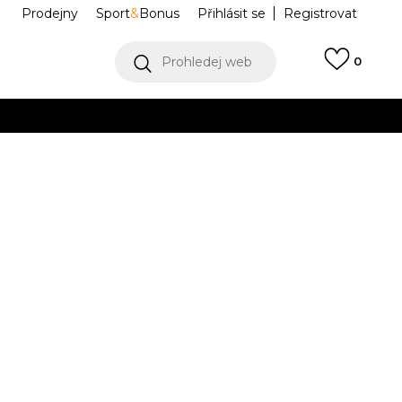
Prodejny
Sport
&
Bonus
Přihlásit se
Registrovat
Prohledej web
0
Collect)
VÍCE
ri
IF1125-010
Informujte mě o slevách
robce:
1.699,00
Kč
M
L
L
XL
XL
2XL
2XL