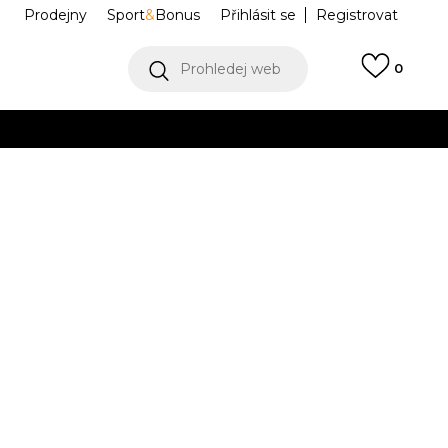
Prodejny
Sport
&
Bonus
Přihlásit se
Registrovat
Prohledej web
0
VÍCE
Collect)
VÍCE
NESSF560-663
Informujte mě o slevách
robce:
699,00
Kč
M
L
L
XL
XL
2XL
2XL