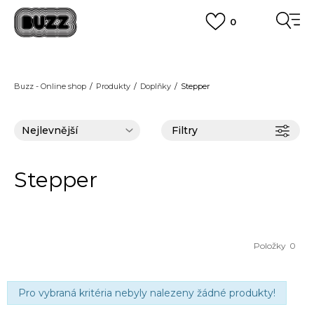
0
FINAL SALE AŽ -60 %
+ EXTRA SLEVA 10 % POUZE DO 9.8.
VÍCE
DOPRAVA ZDARMA
pro objednávky nad 2.500 Kč
(neplatí pro Click&Collect)
Buzz - Online shop
Produkty
Doplňky
Stepper
VÍCE
Filtry
Stepper
Položky
0
Pro vybraná kritéria nebyly nalezeny žádné produkty!