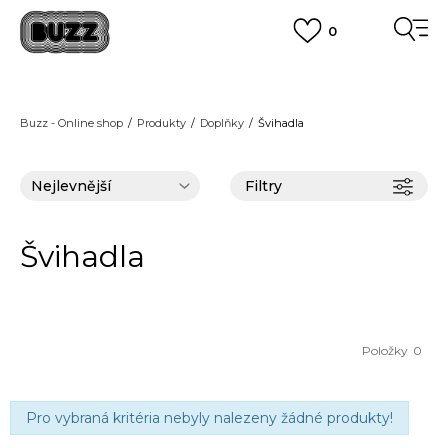
0
DOPRAVA ZDARMA
pro objednávky nad 2.500 Kč
(neplatí pro Click&Collect)
VÍCE
Buzz - Online shop
Produkty
Doplňky
Švihadla
Filtry
Švihadla
Položky
0
Pro vybraná kritéria nebyly nalezeny žádné produkty!