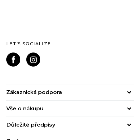
LET’S SOCIALIZE
Zákaznická podpora
Pondělí – Pátek
Vše o nákupu
od 09:00 do 17:00
Nejčastější dotazy
online@buzzsneakers.cz
Důležité předpisy
Stav objednávky
Kontakty
Obchodní podmínky
Způsoby platby