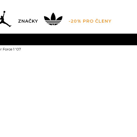
ZNAČKY
-20% PRO ČLENY
AL SALE AŽ -60 %
+ EXTRA SLEVA 10 % POUZE DO 9.8.
r Force 1 '07
DARMA
pro objednávky nad 2.500 Kč
(neplatí pro Click&
Nike Nike Air 
6.5
39
7
40
25
7.5
4
25
10
44
10.5
11
4
28
44.5
28.5