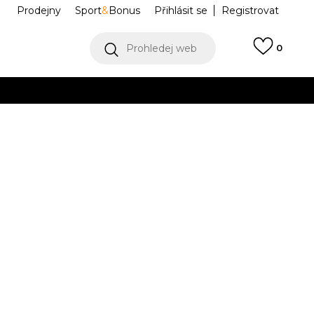
Prodejny
Sport
&
Bonus
Přihlásit se
Registrovat
Prohledej web
0
VÍCE
Collect)
VÍCE
Force 1 '07
HF3836-001
0.5
8
41
26
8.5
42
9
42.5
9.5
43
.5
26.5
27
27.5
5
29
11.5
45.5
12
46
12.5
47
13
47.5
29.5
30
30.5
31