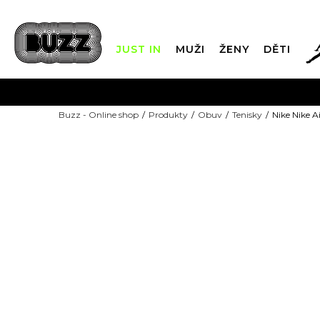
JUST IN
MUŽI
ŽENY
DĚTI
FIN
Buzz - Online shop
Produkty
Obuv
Tenisky
Nike Nike Ai
DOPRAVA Z