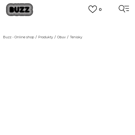
0
DOPRAVA ZDARMA
pro objednávky nad 2.500 Kč
(neplatí pro Click&Collect)
VÍCE
Buzz - Online shop
Produkty
Obuv
Tenisky