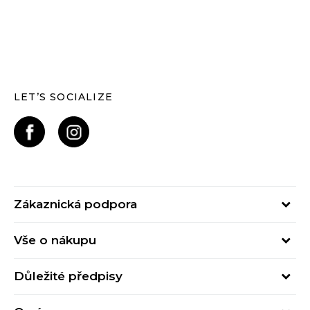
LET’S SOCIALIZE
Zákaznická podpora
Pondělí – Pátek
Vše o nákupu
od 09:00 do 17:00
Nejčastější dotazy
online@buzzsneakers.cz
Důležité předpisy
Stav objednávky
Kontakty
Obchodní podmínky
Způsoby platby