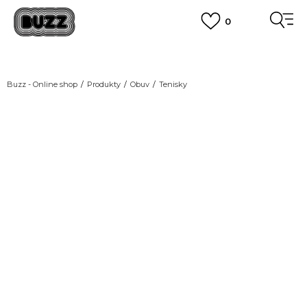
0
DOPRAVA ZDARMA
pro objednávky nad 2.500 Kč
(neplatí pro Click&Collect)
VÍCE
Buzz - Online shop
Produkty
Obuv
Tenisky