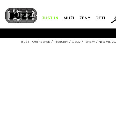
JUST IN
MUŽI
ŽENY
DĚTI
FIN
Buzz - Online shop
Produkty
Obuv
Tenisky
Nike AIR 
DOPRAVA Z