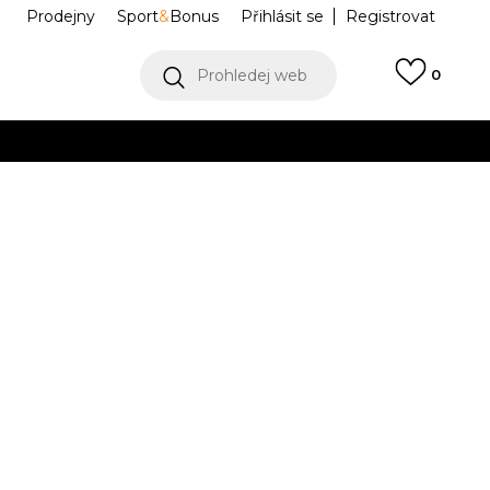
Prodejny
Sport
&
Bonus
Přihlásit se
Registrovat
Prohledej web
0
VÍCE
Collect)
VÍCE
DAN 11 RETRO
CT8012-104
0
25
7.5
40.5
8
41
26
8.5
42
9
42.5
25.5
26.5
27
.5
11
45
29
11.5
45.5
12
46
12.5
47
.5
29.5
30
30.5
9.5
16
50.5
17
51.5
18
52.5
.5
3