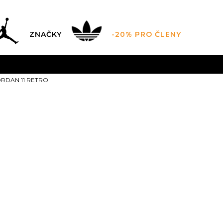
ZNAČKY
-20% PRO ČLENY
AL SALE AŽ -60 %
+ EXTRA SLEVA 10 % POUZE DO 9.8.
JORDAN 11 RETRO
DARMA
pro objednávky nad 2.500 Kč
(neplatí pro Click&
Nike AIR JOR
4
36
23
4.5
36.5
7
4
23.5
9.5
43
10
44
10
27.5
28
44
13
47.5
14
48.5
15
4
28
31
32
3