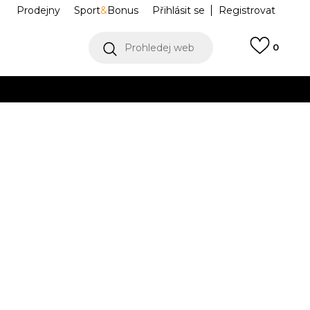
Prodejny
Sport
&
Bonus
Přihlásit se
Registrovat
Prohledej web
0
Collect)
VÍCE
ike Low
FQ3950-103
5Y
5Y
37.5
5.5Y
38
6Y
38.5
6.5Y
39
.5
23.5
24
24
24.5
.5