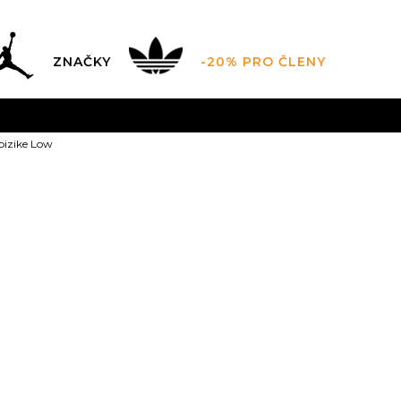
ZNAČKY
-20% PRO ČLENY
FINAL SALE AŽ -60 %
POUZE DO 9.8.
VÍCE
izike Low
DARMA
pro objednávky nad 2.500 Kč
(neplatí pro Click&
JORDAN Spiz
3.5Y
4Y
36
4.
35.5
23
36
7Y
40
22.5
23
25