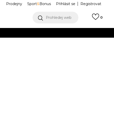
Prodejny
Sport
&
Bonus
Přihlásit se
Registrovat
Prohledej web
0
VÍCE
Collect)
VÍCE
CE 1 KI TECH
IM7662-001
Informujte mě o slevách
robce:
2.499,00
Kč
5Y
5Y
37.5
5.5Y
38
6Y
38.5
6.5Y
39