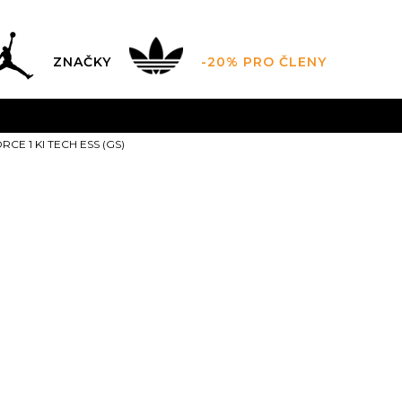
ZNAČKY
-20% PRO ČLENY
AL SALE AŽ -60 %
+ EXTRA SLEVA 10 % POUZE DO 9.8.
ORCE 1 KI TECH ESS (GS)
DARMA
pro objednávky nad 2.500 Kč
(neplatí pro Click&
Nike AIR FOR
ESS (GS)
2.499,00
Kč
Doporučená cena vý
3.5Y
4Y
36
4.