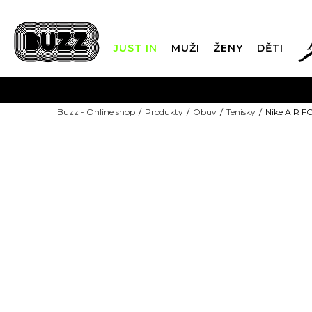
JUST IN
MUŽI
ŽENY
DĚTI
FIN
Buzz - Online shop
Produkty
Obuv
Tenisky
Nike AIR F
DOPRAVA Z
TOP PICK