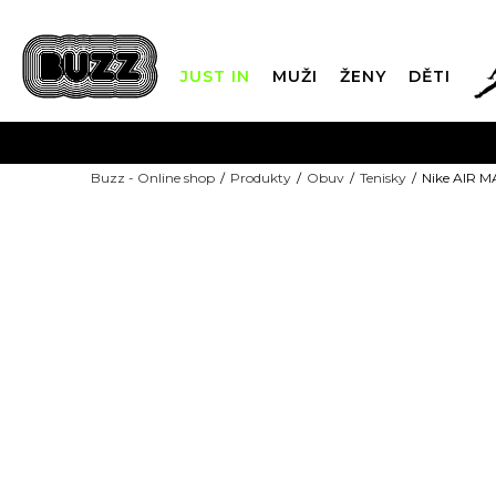
JUST IN
MUŽI
ŽENY
DĚTI
FIN
Buzz - Online shop
Produkty
Obuv
Tenisky
Nike AIR 
DOPRAVA Z