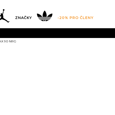
ZNAČKY
-20% PRO ČLENY
AL SALE AŽ -60 %
+ EXTRA SLEVA 10 % POUZE DO 9.8.
MAX 90 NRG
DARMA
pro objednávky nad 2.500 Kč
(neplatí pro Click&
Nike AIR MAX
5.5
38
6.5
39
7
4
24
24.5
9.5
43
10
44
10
27.5
28
44
28