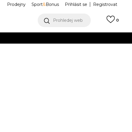
Prodejny
Sport
&
Bonus
Přihlásit se
Registrovat
Prohledej web
0
VÍCE
Collect)
VÍCE
 90 NRG
CZ1929-200
0
25
7.5
40.5
8
41
26
8.5
42
9
42.5
25.5
26.5
27
.5
11
45
29
11.5
45.5
12
46
13
47.5
.5
29.5
30
31
.5