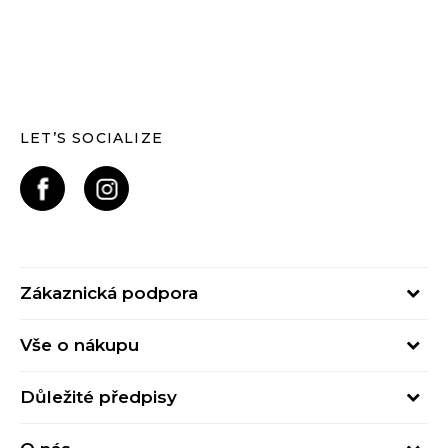
LET’S SOCIALIZE
Zákaznická podpora
Pondělí – Pátek
Vše o nákupu
od 09:00 do 17:00
Nejčastější dotazy
online@buzzsneakers.cz
Důležité předpisy
Stav objednávky
Kontakty
Obchodní podmínky
Způsoby platby