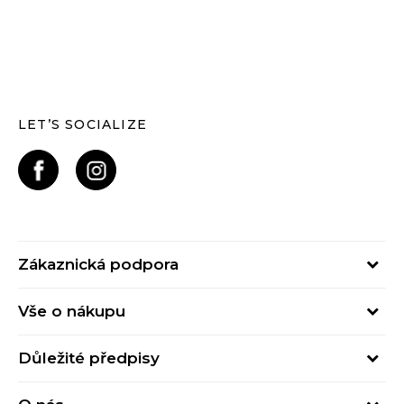
LET’S SOCIALIZE
Zákaznická podpora
Pondělí – Pátek
Vše o nákupu
od 09:00 do 17:00
Nejčastější dotazy
online@buzzsneakers.cz
Důležité předpisy
Stav objednávky
Kontakty
Obchodní podmínky
Způsoby platby