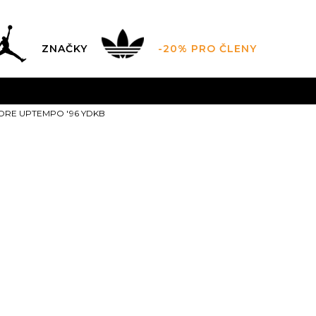
ZNAČKY
-20% PRO ČLENY
AL SALE AŽ -60 %
+ EXTRA SLEVA 10 % POUZE DO 9.8.
MORE UPTEMPO '96 YDKB
DARMA
pro objednávky nad 2.500 Kč
(neplatí pro Click&
Nike AIR MO
'96 YDKB
7
40
25
7.5
40.5
8
41
25.5
10.5
11
45
29
11.5
44.5
29