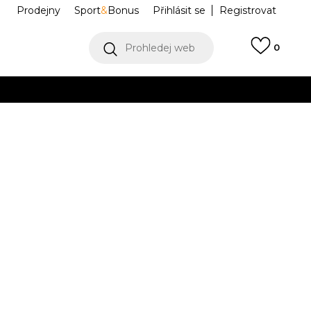
Prodejny
Sport
&
Bonus
Přihlásit se
Registrovat
Prohledej web
0
VÍCE
Collect)
VÍCE
RE UPTEMPO
DZ5187-001
26
8.5
42
9
42.5
9.5
43
10
44
26.5
27
27.5
28
45.5
12
46
12.5
47
13
47.5
14
48.5
.5
30
30.5
31
32