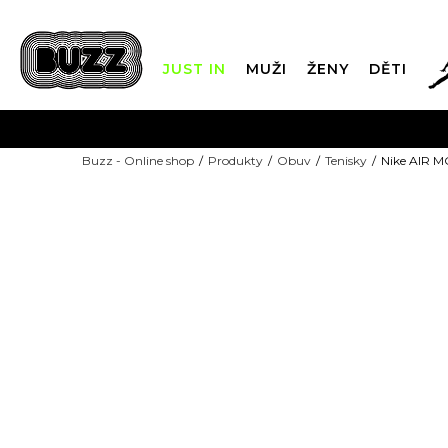
JUST IN
MUŽI
ŽENY
DĚTI
FIN
Buzz - Online shop
Produkty
Obuv
Tenisky
Nike AIR 
DOPRAVA Z