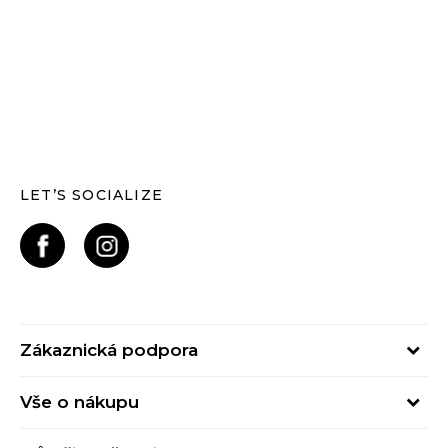
LET’S SOCIALIZE
Zákaznická podpora
Pondělí – Pátek
Vše o nákupu
od 09:00 do 17:00
Nejčastější dotazy
online@buzzsneakers.cz