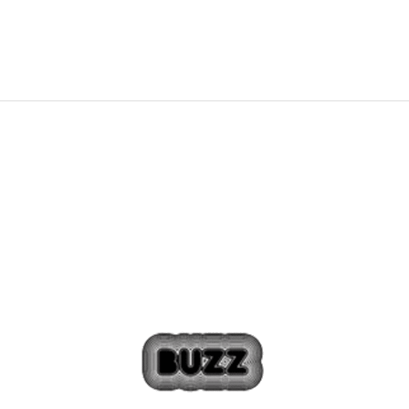
3.249,00
Kč
Sleva
40
%