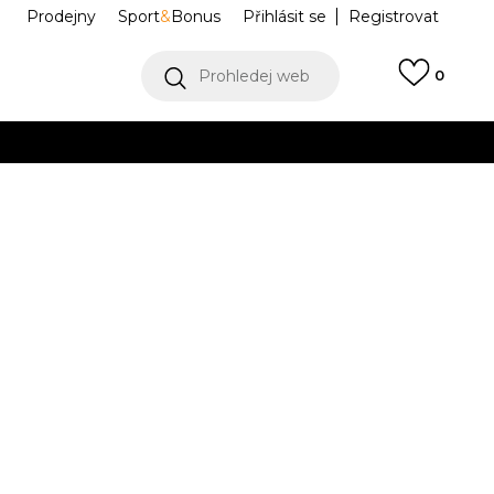
Prodejny
Sport
&
Bonus
Přihlásit se
Registrovat
Prohledej web
0
VÍCE
Collect)
VÍCE
a OG
JQ5874
Informujte mě o slevách
robce:
2.199,00
Kč