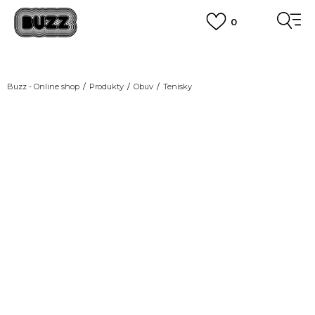
0
FINAL SALE AŽ -60 %
+ EXTRA SLEVA 10 % POUZE DO 9.8.
VÍCE
DOPRAVA ZDARMA
pro objednávky nad 2.500 Kč
(neplatí pro Click&Collect)
Buzz - Online shop
Produkty
Obuv
Tenisky
VÍCE
-10% KÓD: EXTRA10