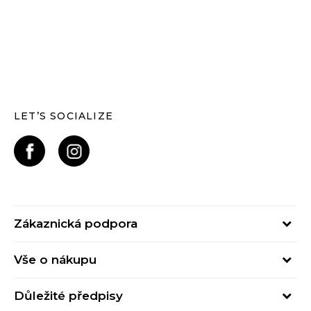
LET’S SOCIALIZE
Zákaznická podpora
Pondělí – Pátek
Vše o nákupu
od 09:00 do 17:00
Nejčastější dotazy
online@buzzsneakers.cz
Důležité předpisy
Stav objednávky
Kontakty