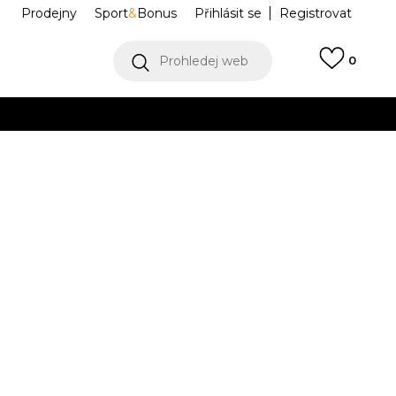
Prodejny
Sport
&
Bonus
Přihlásit se
Registrovat
Prohledej web
0
VÍCE
Collect)
VÍCE
-327
U327SA
Informujte mě o slevách
robce:
2.879,00
Kč
7.5
5.5
38
6
38.5
6.5
39.5
7
40
25