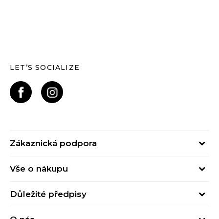
LET’S SOCIALIZE
Zákaznická podpora
Pondělí – Pátek
Vše o nákupu
od 09:00 do 17:00
Nejčastější dotazy
online@buzzsneakers.cz
Důležité předpisy
Stav objednávky
Kontakty
Obchodní podmínky
Způsoby platby