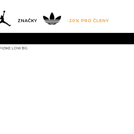
ZNAČKY
-20% PRO ČLENY
AL SALE AŽ -60 %
+ EXTRA SLEVA 10 % POUZE DO 9.8.
PIZIKE LOW BG
DARMA
pro objednávky nad 2.500 Kč
(neplatí pro Click&
JORDAN SPIZ
Sleva
20
%
2.599,00
Kč
Doporučená cena vý
3.5Y
4Y
36
4.