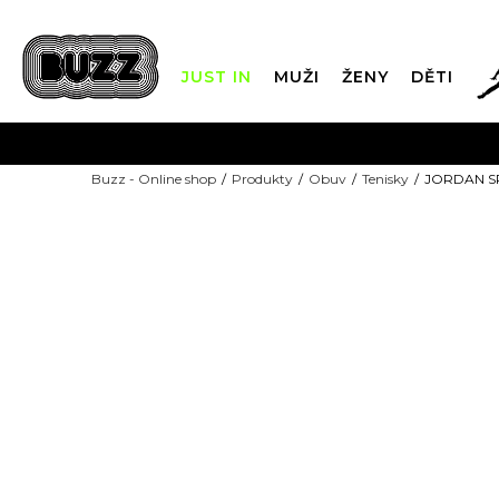
JUST IN
MUŽI
ŽENY
DĚTI
FIN
Buzz - Online shop
Produkty
Obuv
Tenisky
JORDAN S
DOPRAVA Z
-10% KÓD: EXTRA10