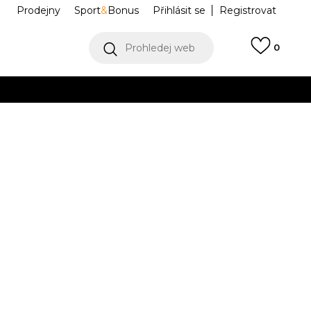
Prodejny
Sport
&
Bonus
Přihlásit se
Registrovat
Prohledej web
0
VÍCE
Collect)
VÍCE
hic Logo
95D620-B5K
13l.
XL
14-
15l.