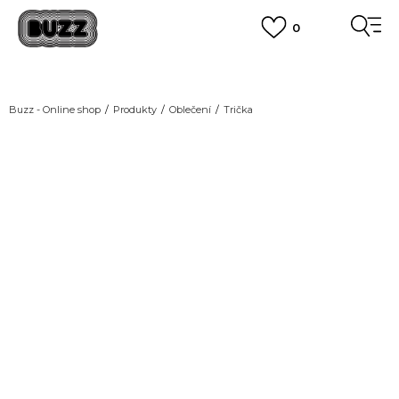
0
DOPRAVA ZDARMA
pro objednávky nad 2.500 Kč
(neplatí pro Click&Collect)
VÍCE
Buzz - Online shop
Produkty
Oblečení
Trička