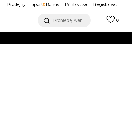
Prodejny
Sport
&
Bonus
Přihlásit se
Registrovat
Prohledej web
0
VÍCE
Collect)
VÍCE
BOX LOGO SS 176
NP0A4I3L1761
L
XL
XL
2XL
2XL
3XL
3XL