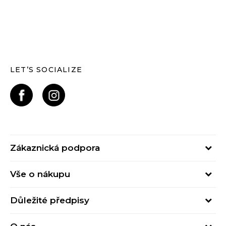
LET’S SOCIALIZE
Zákaznická podpora
Pondělí – Pátek
Vše o nákupu
od 09:00 do 17:00
Nejčastější dotazy
online@buzzsneakers.cz
Důležité předpisy
Stav objednávky
Kontakty
Obchodní podmínky
Způsoby platby