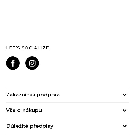
LET’S SOCIALIZE
Zákaznická podpora
Pondělí – Pátek
Vše o nákupu
od 09:00 do 17:00
Nejčastější dotazy
online@buzzsneakers.cz
Důležité předpisy
Stav objednávky
Kontakty