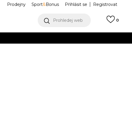
Prodejny
Sport
&
Bonus
Přihlásit se
Registrovat
Prohledej web
0
VÍCE
Collect)
VÍCE
c
KA0621
Informujte mě o slevách
robce:
849,00
Kč
M
L
L
XL
XL
2XL
2XL