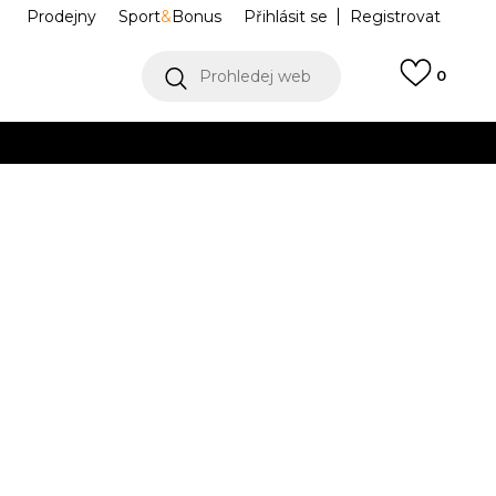
Prodejny
Sport
&
Bonus
Přihlásit se
Registrovat
Prohledej web
0
Collect)
VÍCE
ht
IF0800-100
Informujte mě o slevách
robce:
869,00
Kč
M
L
L
XL
XL
2XL
2XL