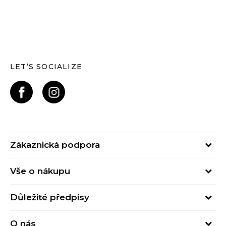
LET’S SOCIALIZE
Zákaznická podpora
Pondělí – Pátek
Vše o nákupu
od 09:00 do 17:00
Nejčastější dotazy
online@buzzsneakers.cz
Důležité předpisy
Stav objednávky
Kontakty
Obchodní podmínky
Způsoby platby
O nás