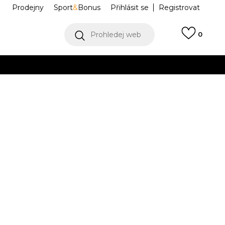
Prodejny
Sport
&
Bonus
Přihlásit se
Registrovat
Prohledej web
0
VÍCE
Collect)
VÍCE
NK CHLLKNT
IM6384-621
LCE
Informujte mě o slevách
robce:
869,00
Kč
M
L
L