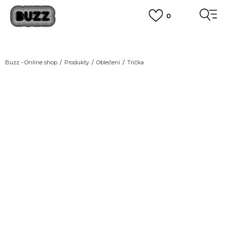
0
DOPRAVA ZDARMA
pro objednávky nad 2.500 Kč
(neplatí pro Click&Collect)
VÍCE
Buzz - Online shop
Produkty
Oblečení
Trička