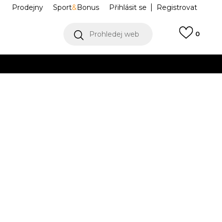
Prodejny
Sport
&
Bonus
Přihlásit se
Registrovat
Prohledej web
0
VÍCE
Collect)
VÍCE
BZA253U830-10
Informujte mě o slevách
robce:
399,00
Kč
M
L
L
XL
XL