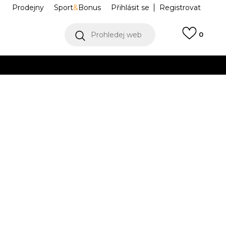
Prodejny
Sport
&
Bonus
Přihlásit se
Registrovat
Prohledej web
0
VÍCE
Collect)
VÍCE
MIURY 5 RED
NP0A4GKBRR91