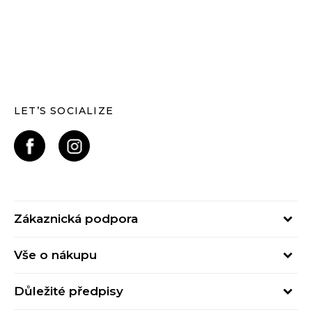
LET’S SOCIALIZE
Zákaznická podpora
Pondělí – Pátek
Vše o nákupu
od 09:00 do 17:00
Nejčastější dotazy
online@buzzsneakers.cz
Důležité předpisy
Stav objednávky
Kontakty