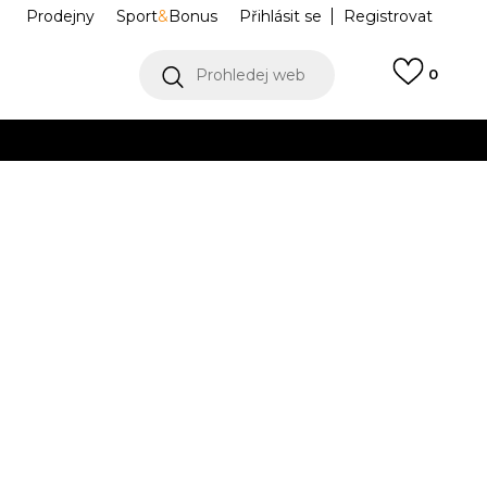
Prodejny
Sport
&
Bonus
Přihlásit se
Registrovat
Prohledej web
0
VÍCE
Collect)
VÍCE
ece
FD2979-370
-12l.
L
12-13l.
XL
14-
15l.
Í DOSTUPNÝ