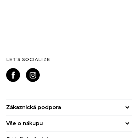
LET’S SOCIALIZE
Zákaznická podpora
Pondělí – Pátek
Vše o nákupu
od 09:00 do 17:00
Nejčastější dotazy
online@buzzsneakers.cz